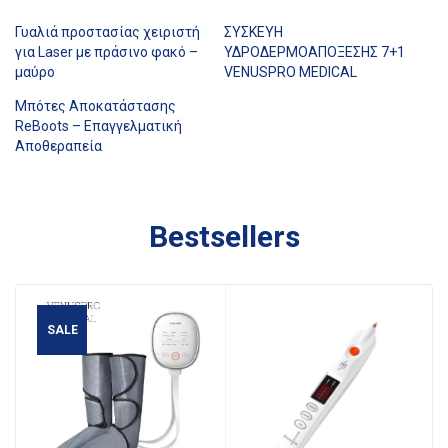
Γυαλιά προστασίας χειριστή
ΣΥΣΚΕΥΗ
για Laser με πράσινο φακό –
ΥΔΡΟΔΕΡΜΟΑΠΟΞΕΣΗΣ 7+1
μαύρο
VENUSPRO MEDICAL
Μπότες Αποκατάστασης
ReBoots – Επαγγελματική
Αποθεραπεία
Bestsellers
SALE