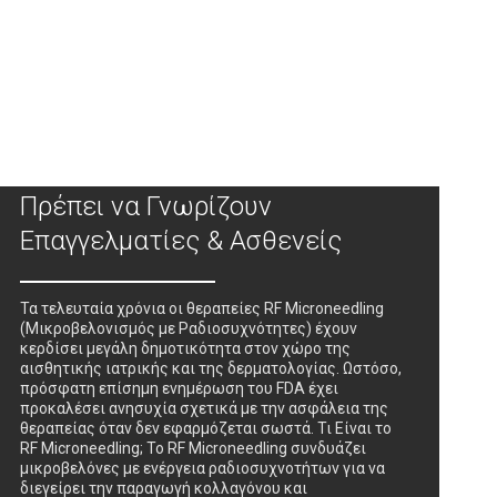
Νέα Προειδοποίηση του FDA για
Θεραπείες RF Microneedling: Τι
Πρέπει να Γνωρίζουν
Επαγγελματίες & Ασθενείς
Τα τελευταία χρόνια οι θεραπείες RF Microneedling
(Μικροβελονισμός με Ραδιοσυχνότητες) έχουν
κερδίσει μεγάλη δημοτικότητα στον χώρο της
αισθητικής ιατρικής και της δερματολογίας. Ωστόσο,
πρόσφατη επίσημη ενημέρωση του FDA έχει
προκαλέσει ανησυχία σχετικά με την ασφάλεια της
θεραπείας όταν δεν εφαρμόζεται σωστά. Τι Είναι το
RF Microneedling; Το RF Microneedling συνδυάζει
μικροβελόνες με ενέργεια ραδιοσυχνοτήτων για να
διεγείρει την παραγωγή κολλαγόνου και