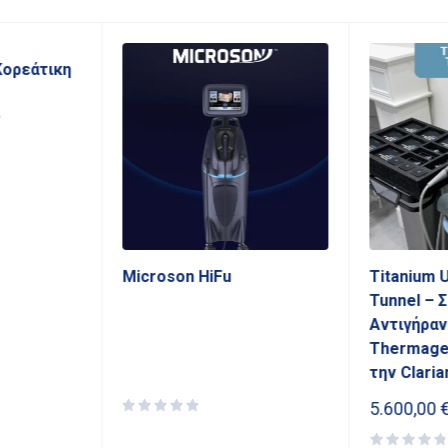
Κορεάτικη
ς
Microson HiFu
Titanium U
Tunnel – 
Αντιγήραν
Thermage
την Claria
5.600,00