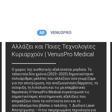
Οι Νέες Επιστημονικές Έρευνες
All
VENUSPRO
στην Αισθητική για το 2025 – Τι
Αλλάζει και Ποιες Τεχνολογίες
Κυριαρχούν | VenusPro Medical
Ο χώρος της αισθητικής εξελίσσεται ραγδαία. Τα
τελευταία δύο χρόνια (2023–2025) δημοσιεύτηκαν
πολυάριθμες μελέτες που αλλάζουν όσα γνωρίζαμε
για την αποτρίχωση, την αναζωογόνηση δέρματος, τη
σύσφιξη, τη λιπόλυση και τις μη επεμβατικές
θεραπείες.Η VenusPro Medical συγκέντρωσε τις
σημαντικότερες επιστημονικές εξελίξεις που
επηρεάζουν τόσο τα ινστιτούτα όσο και το
αποτέλεσμα που βλέπει ο πελάτης. 1. Διοδικό Laser
Αποτρίχωσης – Η πιο τεκμηριωμένη τεχνολογία για