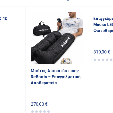
O 4D
Επαγγελμα
Μάσκα LE
Φωτοθερα
310,00
€
Μπότες Αποκατάστασης
ReBoots – Επαγγελματική
Αποθεραπεία
270,00
€