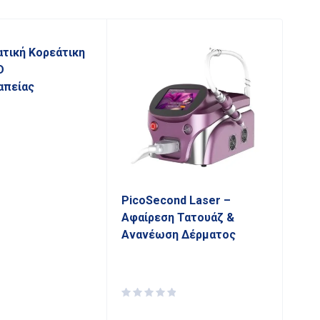
τική Κορεάτικη
D
πείας
PicoSecond Laser –
Mic
Αφαίρεση Τατουάζ &
Ανανέωση Δέρματος