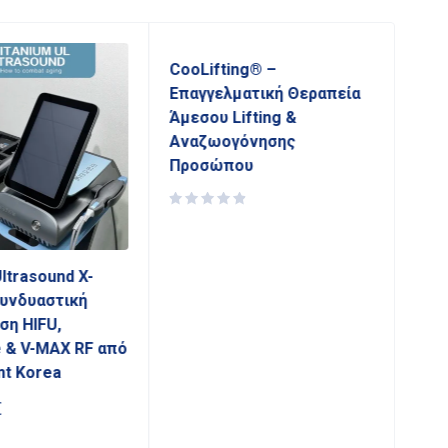
CooLifting® –
ULT
Επαγγελματική Θεραπεία
Άμεσου Lifting &
Αναζωογόνησης
Προσώπου
ltrasound X-
Συνδυαστική
ση HIFU,
 & V-MAX RF από
nt Korea
€