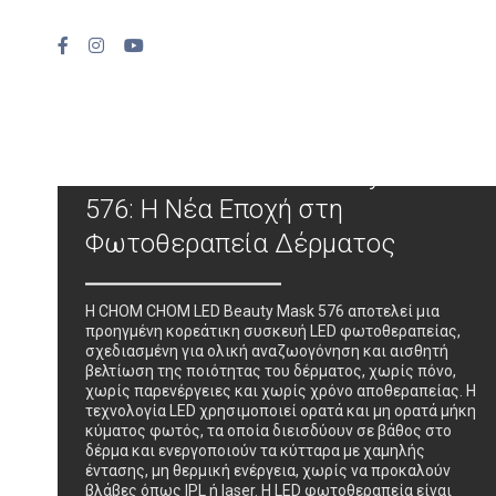
CHOM CHOM LED Beauty Mask
576: Η Νέα Εποχή στη
Φωτοθεραπεία Δέρματος
Η CHOM CHOM LED Beauty Mask 576 αποτελεί μια
προηγμένη κορεάτικη συσκευή LED φωτοθεραπείας,
σχεδιασμένη για ολική αναζωογόνηση και αισθητή
βελτίωση της ποιότητας του δέρματος, χωρίς πόνο,
χωρίς παρενέργειες και χωρίς χρόνο αποθεραπείας. Η
τεχνολογία LED χρησιμοποιεί ορατά και μη ορατά μήκη
κύματος φωτός, τα οποία διεισδύουν σε βάθος στο
δέρμα και ενεργοποιούν τα κύτταρα με χαμηλής
έντασης, μη θερμική ενέργεια, χωρίς να προκαλούν
βλάβες όπως IPL ή laser. Η LED φωτοθεραπεία είναι