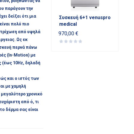
λσίου, βοηθώντας να
ου παράγουν την
χει δείξει ότι μια
Συσκευή 6+1 venuspro
medical
είναι πολύ πιο
οτρίχωση από υψηλά
970,00
€
ργειας. Ως εκ
υσκευή περνά πάνω
ές (In-Motion) με
 (έως 10Hz, δηλαδή
θώς και ο ιστός των
αι με χαμηλή
α μεγαλύτερο χρονικό
ευχάριστη από ό, τι
το δέρμα σας είναι