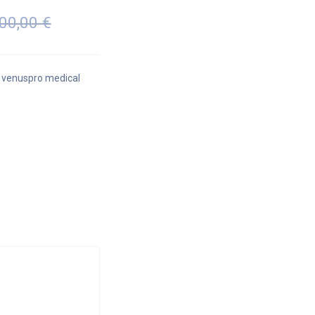
200,00
€
,
venuspro medical