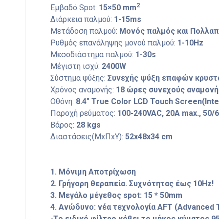
2
Εμβαδό Spot:
15×50 mm
Διάρκεια παλμού:
1-15ms
Μετάδοση παλμού:
Μονός παλμός και Πολλαπ
Ρυθμός επανάληψης μονού παλμού:
1-10Hz
Μεσοδιάστημα παλμού:
1-30s
Μέγιστη ισχύ:
2400W
Σύστημα ψύξης:
Συνεχής ψύξη επαφών κρυστά
Χρόνος αναμονής:
18 ώρες συνεχούς αναμονή
Οθόνη:
8.4″ True Color LCD Touch Screen(Intel
Παροχή ρεύματος:
100-240VAC, 20A max., 50/
Βάρος:
28 kgs
Διαστάσεις(ΜxΠxΥ):
52x48x34 cm
1. Μόνιμη Αποτρίχωση
2. Γρήγορη θεραπεία. Συχνότητας έως 10Hz!
3. Μεγάλο μέγεθος spot: 15 * 50mm
4. Ανώδυνo: νέα τεχνολογία AFT (Advanced 
-Το ειδικό φίλτρο κόβει το μήκος κύματος 9