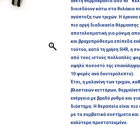
άνετη θερμοκρασία από 45 ° Κε
διεισδύουν κάτω στα θυλάκια π
ανάπτυξη των τριχών. Η έρευνα έ
πιο αργή διαδικασία θέρμανσης 
αποτελεσματική για μόνιμη απ
και βραχυπρόθεσμα επίπεδα ενέ
τούτου, κατά τη χρήση SHR, η σ
από τους ιστούς πολλαπλές φορ
υψηλό ποσοστό της επανάληψης
10 φορές ανά δευτερόλεπτο).
Έτσι, η μελανίνη των τριχών, κα
βλαστικών κυττάρων, θερμαίνετ
ενέργεια με βραδύ ρυθμό και γι
διάστημα. Η θεραπεία είναι πιο 
με τα συμβατικά συστήματα και 
καλύτερα προστατευμένο.