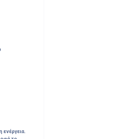
ύ
 ενέργεια.
ροφά το