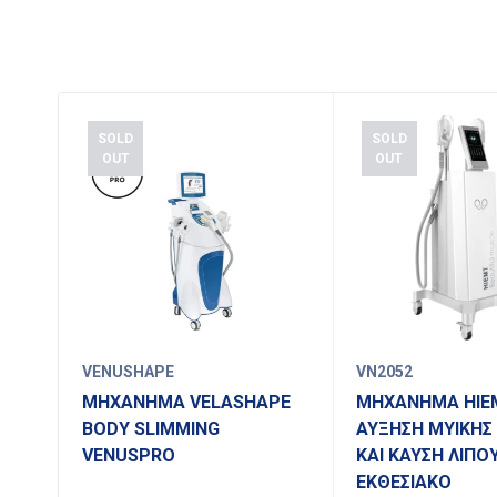
SOLD
SOLD
OUT
OUT
VENUSHAPE
VN2052
ΜΗΧΑΝΗΜΑ VELASHAPE
ΜΗΧΑΝΗΜΑ HIE
BODY SLIMMING
ΑΥΞΗΣΗ ΜΥΙΚΗΣ
VENUSPRO
ΚΑΙ ΚΑΥΣΗ ΛΙΠΟ
ΕΚΘΕΣΙΑΚΟ
00w