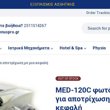
ΕΞΟΠΛΙΣΜΟΣ ΑΙΣΘΗΤΙΚΗΣ
Order Trackin
τε βοήθεια?
2511514267
enuspro.gr
Ιατρικά Μηχανήματα
Hotel & Spa
Physio
α αποτρίχωση με μια κεφαλή
OUT OF STOCK
MED-120C φωτό
για αποτρίχωση
κεφαλή