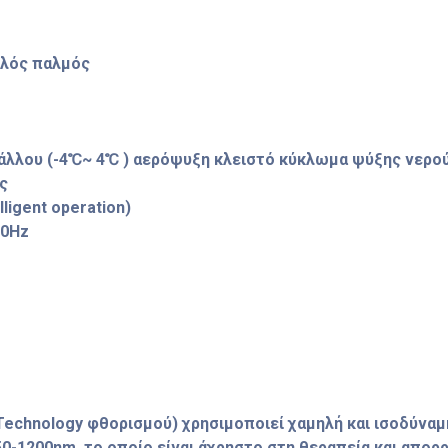
λός παλμός
λλου (-4℃~ 4℃ ) αερόψυξη κλειστό κύκλωμα ψύξης νερο
ς
ligent operation)
60Hz
Technology φθορισμού) χρησιμοποιεί χαμηλή και ισοδύναμη
50-1200nm, το οποίο είναι άχρηστο στη θεραπεία και απορ