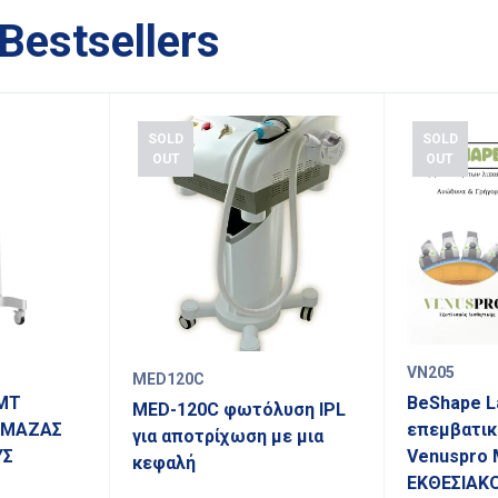
Bestsellers
SOLD
SOLD
OUT
OUT
VN205
MED120C
MT
BeShape L
MED-120C φωτόλυση IPL
 ΜΑΖΑΣ
επεμβατικ
για αποτρίχωση με μια
ΥΣ
Venuspro 
κεφαλή
ΕΚΘΕΣΙΑΚ