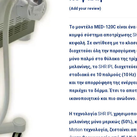
Add your review
Το μοντέλο MED-120C είναι ένα
κομψό σύστημα αποτρίχωσης
SH
κεφαλή. Σε αντίθεση με το κλασ
διοχετεύει όλη την παραγόμενη 
μόνο παλμό στο θύλακα της τρί
μελανίνης, το
SHR IPL
διοχετεύει
σταδιακά σε 10 παλμούς (10 Hz
και την απορρόφηση της ενέργει
περιέχει το δέρμα. Έτσι το αποτ
ικανοποιητικό και πιο ανώδυνο.
Η τεχνολογία
SHR IPL
χρησιμοποι
μελανίνης μόνο μερικώς (50%), 
Motion
τεχνολογία, ζεσταίνει απ