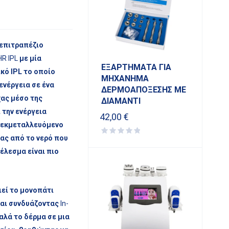
 επιτραπέζιο
R IPL
με μία
ΕΞΑΡΤΗΜΑΤΑ ΓΙΑ
ικό IPL το οποίο
ΜΗΧΑΝΗΜΑ
ενέργεια σε ένα
ΔΕΡΜΟΑΠΟΞΕΣΗΣ ΜΕ
χας μέσο της
ΔΙΑΜΑΝΤΙ
 την ενέργεια
42,00
€
) εκμεταλλευόμενο
ας από το νερό που
έλεσμα είναι πιο
εί το μονοπάτι
και συνδυάζοντας
In-
αλά το δέρμα σε μια