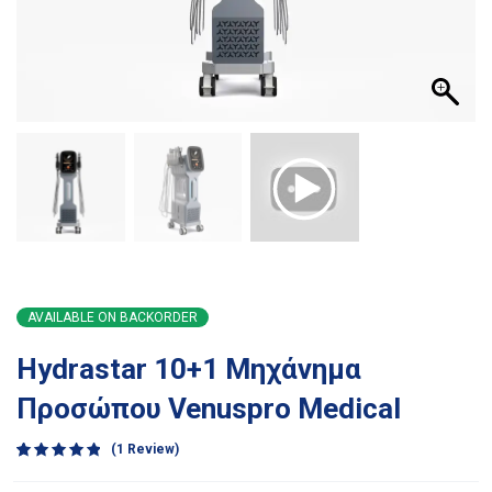
AVAILABLE ON BACKORDER
Hydrastar 10+1 Μηχάνημα
Προσώπου Venuspro Medical
1
Review
Rated
1