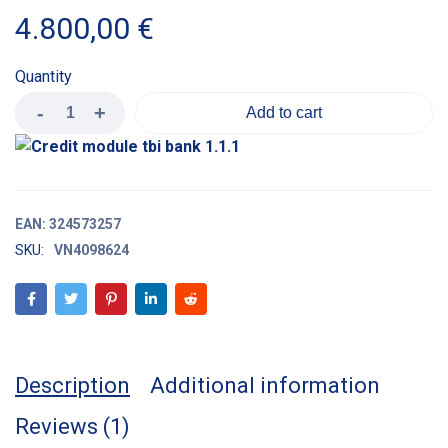
5.00
out
of 5
4.800,00
€
based on
customer
rating
Quantity
Add to cart
EAN:
324573257
SKU:
VN4098624
Description
Additional information
Reviews (1)