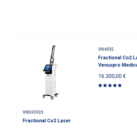
VN4035
Fractional Co2 L
Venuspro Medica
16.300,00
€
Rated
5.00
out
of 5
VN593920
Fractional Co2 Laser