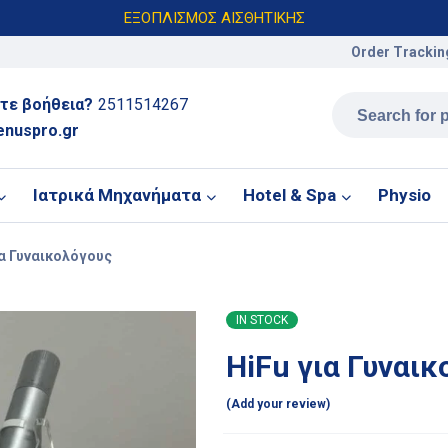
ΕΞΟΠΛΙΣΜΟΣ ΑΙΣΘΗΤΙΚΗΣ
Order Trackin
τε βοήθεια?
2511514267
enuspro.gr
Ιατρικά Μηχανήματα
Hotel & Spa
Physio
ια Γυναικολόγους
IN STOCK
HiFu για Γυναι
Add your review