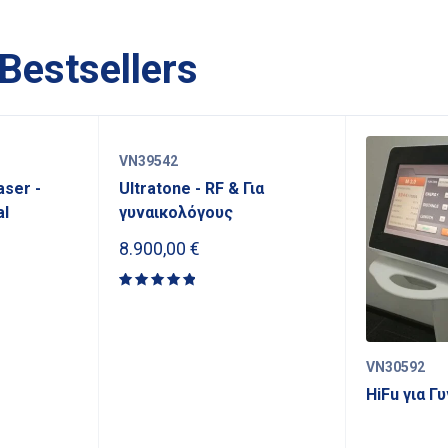
Bestsellers
VN39542
aser -
Ultratone - RF & Για
l
γυναικολόγους
8.900,00
€
Rated
5.00
out
of 5
VN30592
HiFu για Γ