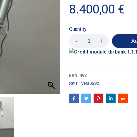
8.400,00
€
Quantity
Ad
EAN:
493
SKU:
VN30592