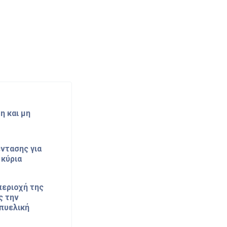
η και μη
ντασης για
 κύρια
περιοχή της
ς την
πυελική