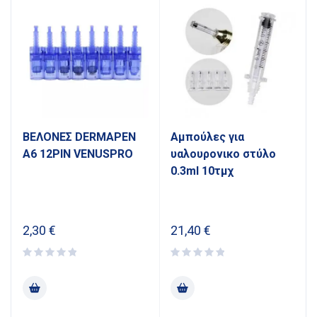
ΒΕΛΟΝΕΣ DERMAPEN
Αμπούλες για
Α6 12PIN VENUSPRO
υαλουρονικο στύλο
0.3ml 10τμχ
2,30
€
21,40
€