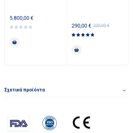
5.800,00
€
290,00
€
320,00
€
Rated
5.00
out
of 5
Σχετικά προϊόντα