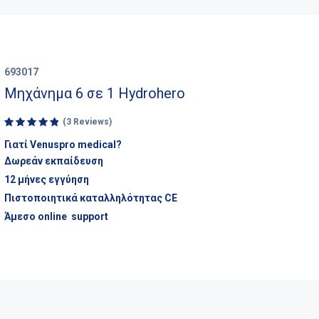
693017
Μηχάνημα 6 σε 1 Hydrohero
(3 Reviews)
Rated
Γιατί Venuspro medical?
5.00
out
Δωρεάν εκπαίδευση
of 5
12 μήνες εγγύηση
Πιστοποιητικά καταλληλότητας CE
Άμεσο online support