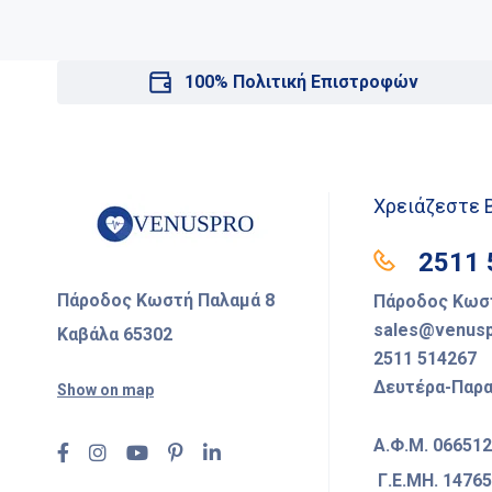
100% Πολιτική Επιστροφών
Χρειάζεστε 
2511 
Πάροδος Κωστή Παλαμά 8
Πάροδος Κωστ
sales@venusp
Καβάλα 65302
2511 514267
Δευτέρα-Παρασ
Show on map
Α.Φ.Μ. 06651
Γ.Ε.ΜΗ. 1476