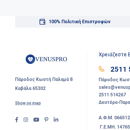
100% Πολιτική Επιστροφών
Χρειάζεστε 
2511 
Πάροδος Κωστή Παλαμά 8
Πάροδος Κωστ
sales@venusp
Καβάλα 65302
2511 514267
Δευτέρα-Παρασ
Show on map
Α.Φ.Μ. 06651
Γ.Ε.ΜΗ. 1476