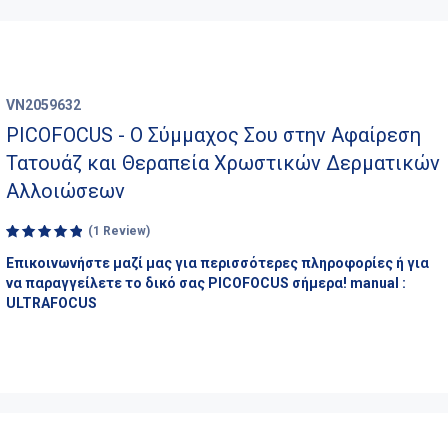
VN2059632
PICOFOCUS - Ο Σύμμαχος Σου στην Αφαίρεση
Τατουάζ και Θεραπεία Χρωστικών Δερματικών
Αλλοιώσεων
(1 Review)
Rated
Επικοινωνήστε μαζί μας για περισσότερες πληροφορίες ή για
5.00
out
να παραγγείλετε το δικό σας PICOFOCUS σήμερα! manual :
of 5
ULTRAFOCUS