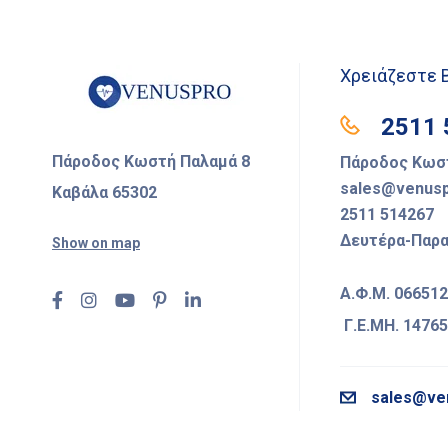
Χρειάζεστε 
2511 
Πάροδος Κωστή Παλαμά 8
Πάροδος Κωστ
sales@venusp
Καβάλα 65302
2511 514267
Δευτέρα-Παρασ
Show on map
Α.Φ.Μ. 06651
Γ.Ε.ΜΗ. 1476
sales@ve