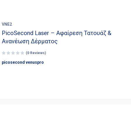
VNE2
PicoSecond Laser – Αφαίρεση Τατουάζ &
Ανανέωση Δέρματος
(0 Reviews)
picosecond venuspro