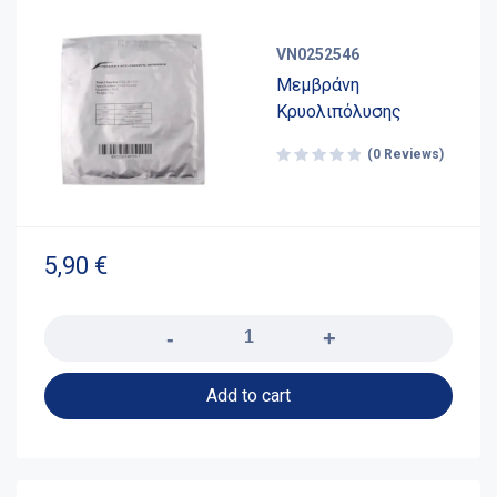
VN0252546
Μεμβράνη
Κρυολιπόλυσης
(0 Reviews)
5,90
€
Quantity
Add to cart