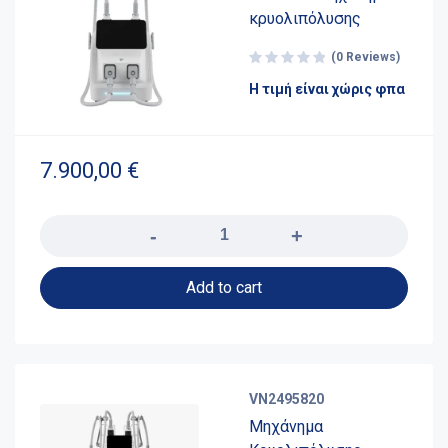
κρυολιπόλυσης
(0 Reviews)
H τιμή είναι χώρις φπα
7.900,00
€
Quantity
Add to cart
VN2495820
Mηχάνημα