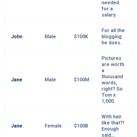
needed
for a
salary.
For all the
John
Male
$100K
blogging
he does.
Pictures
are worth
a
thousand
Jane
Male
$100M
words,
right? So
Tom x
1,000.
With hair
like that?!
Jane
Female
$100B
Enough
said…