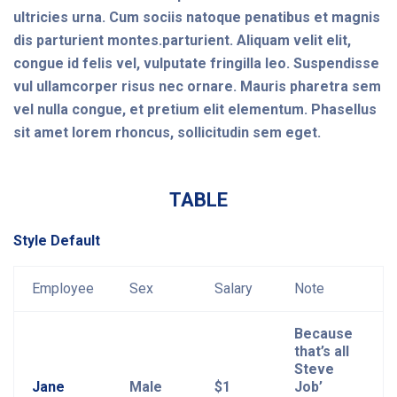
ultricies urna. Cum sociis natoque penatibus et magnis
dis parturient montes.parturient. Aliquam velit elit,
congue id felis vel, vulputate fringilla leo. Suspendisse
vul ullamcorper risus nec ornare. Mauris pharetra sem
vel nulla congue, et pretium elit elementum. Phasellus
sit amet lorem rhoncus, sollicitudin sem eget.
TABLE
Style Default
Employee
Sex
Salary
Note
Because
that’s all
Steve
Jane
Male
$1
Job’