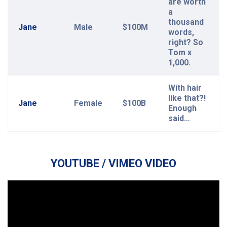
are worth
a
thousand
Jane
Male
$100M
words,
right? So
Tom x
1,000.
With hair
like that?!
Jane
Female
$100B
Enough
said…
YOUTUBE / VIMEO VIDEO