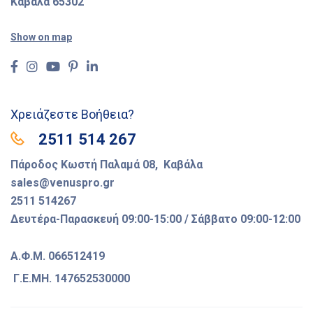
Καβάλα 65302
Show on map
Χρειάζεστε Βοήθεια?
2511 514 267
Πάροδος Κωστή Παλαμά 08, Καβάλα
sales@venuspro.gr
2511 514267
Δευτέρα-Παρασκευή 09:00-15:00 / Σάββατο 09:00-12:00
Α.Φ.Μ. 066512419
Γ.Ε.ΜΗ. 147652530000