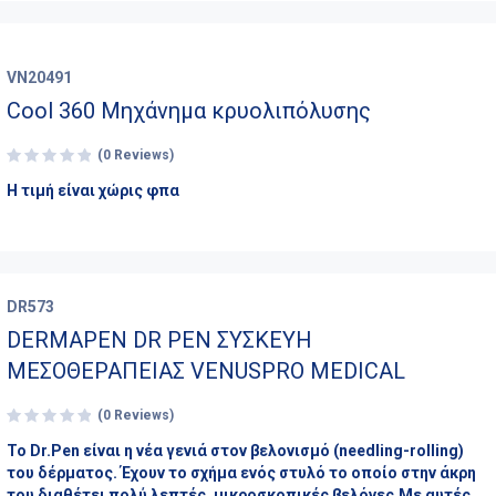
VN20491
Cool 360 Μηχάνημα κρυολιπόλυσης
(0 Reviews)
H τιμή είναι χώρις φπα
DR573
DERMAPEN DR PEN ΣΥΣΚΕΥΗ
ΜΕΣΟΘΕΡΑΠΕΙΑΣ VENUSPRO MEDICAL
(0 Reviews)
Το Dr.Pen είναι η νέα γενιά στον βελονισμό (needling-rolling)
του δέρματος. Έχουν το σχήμα ενός στυλό το οποίο στην άκρη
του διαθέτει πολύ λεπτές, μικροσκοπικές βελόνες.Με αυτές