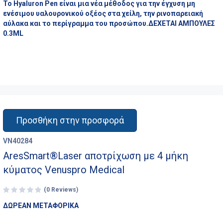
Το Hyaluron Pen είναι μια νέα μέθοδος για την έγχυση μη
ενέσιμου υαλουρονικού οξέος στα χείλη, την ρινοπαρειακή
αύλακα και το περίγραμμα του προσώπου.ΔΕΧΕΤΑΙ ΑΜΠΟΥΛΕΣ
0.3ML
Προσθήκη στην προσφορά
VN40284
AresSmart®Laser αποτρίχωση με 4 μήκη
κύματος Venuspro Medical
(0 Reviews)
ΔΩΡΕΑΝ ΜΕΤΑΦΟΡΙΚΑ