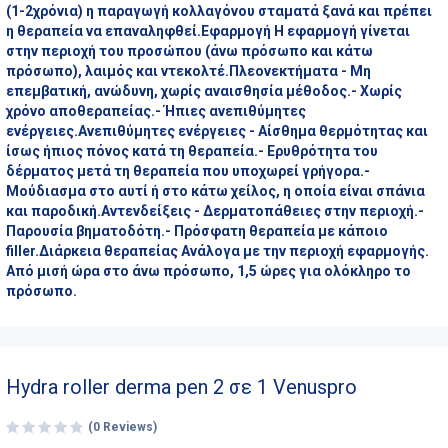
(1-2χρόνια) η παραγωγή κολλαγόνου σταματά ξανά και πρέπει
η θεραπεία να επαναληφθεί.Εφαρμογή Η εφαρμογή γίνεται
στην περιοχή του προσώπου (άνω πρόσωπο και κάτω
πρόσωπο), λαιμός και ντεκολτέ.Πλεονεκτήματα - Μη
επεμβατική, ανώδυνη, χωρίς αναισθησία μέθοδος.- Χωρίς
χρόνο αποθεραπείας.- Ήπιες ανεπιθύμητες
ενέργειες.Ανεπιθύμητες ενέργειες - Αίσθημα θερμότητας και
ίσως ήπιος πόνος κατά τη θεραπεία.- Ερυθρότητα του
δέρματος μετά τη θεραπεία που υποχωρεί γρήγορα.-
Μούδιασμα στο αυτί ή στο κάτω χείλος, η οποία είναι σπάνια
και παροδική.Αντενδείξεις - Δερματοπάθειες στην περιοχή.-
Παρουσία βηματοδότη.- Πρόσφατη θεραπεία με κάποιο
filler.Διάρκεια θεραπείας Ανάλογα με την περιοχή εφαρμογής.
Από μισή ώρα στο άνω πρόσωπο, 1,5 ώρες για ολόκληρο το
πρόσωπο.
Hydra roller derma pen 2 σε 1 Venuspro
(0 Reviews)