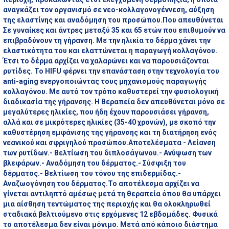
αναγκάζει τον οργανισμό σε νεο-κολλαγονογέννεση, αύξηση
της ελαστίνης και αναδόμηση του προσώπου.Που απευθύνεται
Σε γυναίκες και άντρες μεταξύ 35 και 65 ετών που επιθυμούν να
επιβραδύνουν τη γήρανση. Με την ηλικία το δέρμα χάνει την
ελαστικότητα του και ελαττώνεται η παραγωγή κολλαγόνου.
Έτσι το δέρμα αρχίζει να χαλαρώνει και να παρουσιάζονται
ρυτίδες. Το HIFU φέρνει την επανάσταση στην τεχνολογία του
anti-aging ενεργοποιώντας τους μηχανισμούς παραγωγής
κολλαγόνου. Με αυτό τον τρόπο καθυστερεί την φυσιολογική
διαδικασία της γήρανσης. Η θεραπεία δεν απευθύνεται μόνο σε
μεγαλύτερες ηλικίες, που ήδη έχουν παρουσιάσει γήρανση,
αλλά και σε μικρότερες ηλικίες (35-40 χρονών), με σκοπό την
καθυστέρηση εμφάνισης της γήρανσης και τη διατήρηση ενός
νεανικού και σφριγηλού προσώπου.Αποτελέσματα - Λείανση
των ρυτίδων.- Βελτίωση του διπλοσάγωνου.- Ανύψωση των
βλεφάρων.- Αναδόμηση του δέρματος.- Σύσφιξη του
δέρματος.- Βελτίωση του τόνου της επιδερμίδας.-
Αναζωογόνηση του δέρματος.Το αποτέλεσμα αρχίζει να
γίνεται αντιληπτό αμέσως μετά τη θεραπεία όπου θα υπάρχει
μια αίσθηση τεντώματος της περιοχής και θα ολοκληρωθεί
σταδιακά βελτιούμενο στις ερχόμενες 12 εβδομάδες. Φυσικά
το αποτέλεσμα δεν είναι μόνιμο. Μετά από κάποιο διάστημα