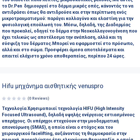
το Dr.Pen δημιουργεί στο δέρμα μικρές οπές, κάνοντάς το να
αντιδράσει όπως θα αντιδρούσε και στην περίπτωση ενός
μικροτραυματισμού: παράγει κολλαγόνο και ελαστίνη για την
φυσιολογική επούλωσή του. Μέσω, δηλαδή, της Διαδερμίας
που προκαλεί, οδηγεί το δέρμα στην Νεοκολλαγονογένεση που
έχει τελικώς ως αποτέλεσμα την ανάπλαση, αλλά και τη
σύσφιξη του δέρματος.Μπορεί να εφαρμοστεί στο πρόσωπο,
αλλά και στο σώμα. Προσφέρει άμεσα αποτελέσματα και
απαιτεί ελάχιστο χρόνο αποθεραπείας, περίπου 24 ώρες.
Hifu μηχάνημα αισθητικής venuspro
(0 Reviews)
Τεχνολογία Χρησιμοποιεί τεχνολογία HIFU (High Intensity
Focused Ultrasound), δηλαδή υψηλής ενέργειας εστιασμένους
υπερήχους. Οι υπέρηχοι στοχεύουν στην μυοδερματική
απονεύρωση (SMAS), η οποία είναι ο στόχος και του
χειρουργικού facelifting, αυξάνοντας τη θερμοκρασία στην
περιοχή, προκαλώντας έτσι ελεγχόμενη θερμοπηξία, η οποία