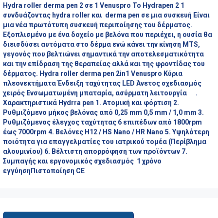
Hydra roller derma pen 2 σε 1 Venuspro Το Hydrapen 2 1
συνδυάζοντας hydra roller και derma pen σε μια συσκευή Είναι
μια νέα πρωτότυπη συσκευή περιποίησης του δέρματος.
Εξοπλισμένο με ένα δοχείο με βελόνα που περιέχει, η ουσία θα
διεισδύσει αυτόματα στο δέρμα ενώ κάνει την κίνηση MTS,
γεγονός που βελτιώνει σημαντικά την αποτελεσματικότητα
και την επίδραση της θεραπείας αλλά και της φροντίδας του
δέρματος. Hydra roller derma pen 2in1 Venuspro Κύρια
πλεονεκτήματα Ένδειξη ταχύτητας LED Άνετος σχεδιασμός
χειρός Ενσωματωμένη μπαταρία, ασύρματη λειτουργία .
Χαρακτηριστικά Hydrra pen 1. Ατομική και φόρτιση 2.
Ρυθμιζόμενο μήκος βελόνας από 0,25 mm 0,5 mm / 1,0 mm 3.
Ρυθμιζόμενος έλεγχος ταχύτητας 6 επιπέδων από 1800rpm
έως 7000rpm 4. Βελόνες H12 / HS Nano / HR Nano 5. Υψηλότερη
ποιότητα για επαγγελματίες του ιατρικού τομέα (Περίβλημα
αλουμινίου) 6. Βέλτιστη απορρόφηση των προϊόντων 7.
Συμπαγής και εργονομικός σχεδιασμός 1 χρόνο
εγγύησηΠιστοποίηση CE